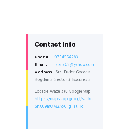
Contact Info
Phone:
0754554783
Email:
s.ana08@yahoo.com
Address:
Str. Tudor George
Bogdan 3, Sector 3, Bucuresti
Locatie Waze sau GoogleMap:
https://maps.app.goo.gl/vatkn
ShXU9mQM2Ax6?g_st=ic