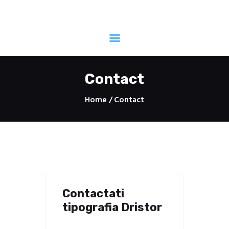
Tipografia Dristor -PrintShop si
CopyCenter sector 3
Print din pasiune!
Contact
Home
Contact
Acasa
CopyCenter Servicii
PrintShop
Contact
Despre noi
Contactati
tipografia Dristor