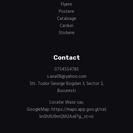
Flyere
Postere
Cataloage
Carduri
Stickere
Contact
0754554783
s.ana08@yahoo.com
Str. Tudor George Bogdan 3, Sector 3,
Bucuresti
Locatie Waze sau
GoogleMap:
https://maps.app.goo.gl/vat
knShXU9mQM2Ax6?g_st=ic