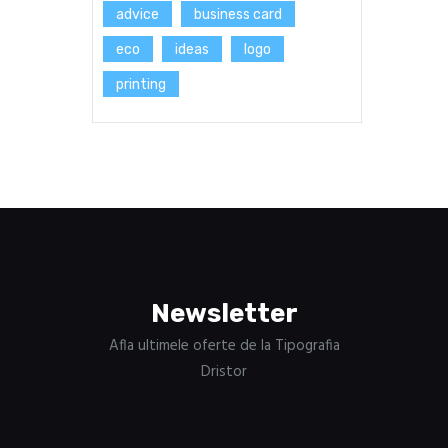
advice
business card
eco
ideas
logo
printing
Newsletter
Afla ultimele oferte de la Tipografia
Dristor