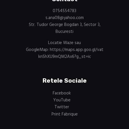
0754554783
s.ana08@yahoo.com
Str. Tudor George Bogdan 3, Sector 3,
Bucuresti
Locatie Waze sau
GoogleMap:
https://maps.app.goo.gl/vat
knShXU9mQM2Ax6?g_st=ic
Retele Sociale
Facebook
YouTube
Twitter
Print Fabrique