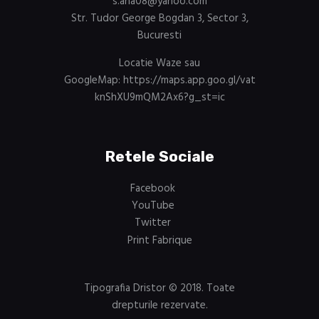
s.ana08@yahoo.com
Str. Tudor George Bogdan 3, Sector 3,
Bucuresti
Locatie Waze sau
GoogleMap:
https://maps.app.goo.gl/vat
knShXU9mQM2Ax6?g_st=ic
Retele Sociale
Facebook
YouTube
Twitter
Print Fabrique
Tipografia Dristor
© 2018. Toate
drepturile rezervate.