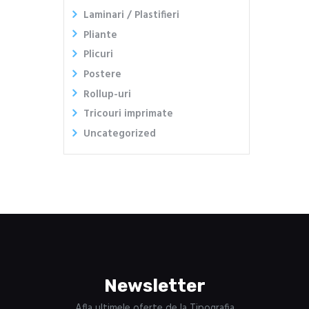
Laminari / Plastifieri
Pliante
Plicuri
Postere
Rollup-uri
Tricouri imprimate
Uncategorized
Newsletter
Afla ultimele oferte de la Tipografia