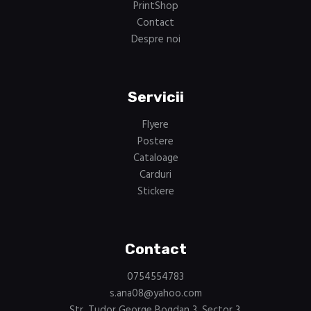
PrintShop
Contact
Despre noi
Servicii
Flyere
Postere
Cataloage
Carduri
Stickere
Contact
0754554783
s.ana08@yahoo.com
Str. Tudor George Bogdan 3, Sector 3,