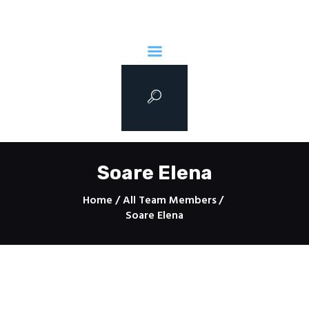
Tipografia Dristor -PrintShop si
CopyCenter sector 3
Print din pasiune!
Acasa
CopyCenter Servicii
Soare Elena
PrintShop
Contact
Home
All Team Members
Despre noi
Soare Elena