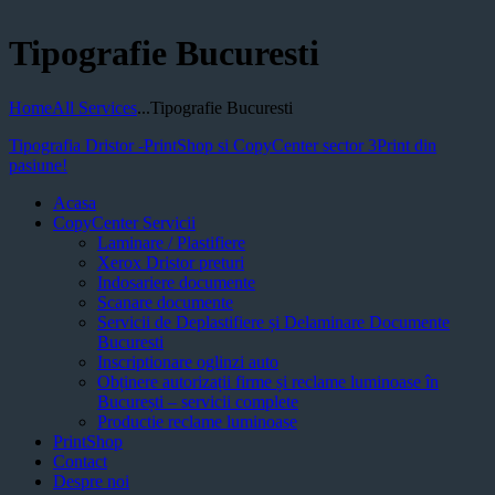
Tipografie Bucuresti
Home
All Services
...
Tipografie Bucuresti
Tipografia Dristor -PrintShop si CopyCenter sector 3
Print din
pasiune!
Acasa
CopyCenter Servicii
Laminare / Plastifiere
Xerox Dristor preturi
Indosariere documente
Scanare documente
Servicii de Deplastifiere și Delaminare Documente
Bucuresti
Inscriptionare oglinzi auto
Obținere autorizații firme și reclame luminoase în
București – servicii complete
Productie reclame luminoase
PrintShop
Contact
Despre noi