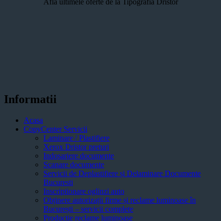
Afla ultimele oferte de la Tipografia Dristor
Informatii
Acasa
CopyCenter Servicii
Laminare / Plastifiere
Xerox Dristor preturi
Indosariere documente
Scanare documente
Servicii de Deplastifiere și Delaminare Documente
Bucuresti
Inscriptionare oglinzi auto
Obținere autorizații firme și reclame luminoase în
București – servicii complete
Productie reclame luminoase