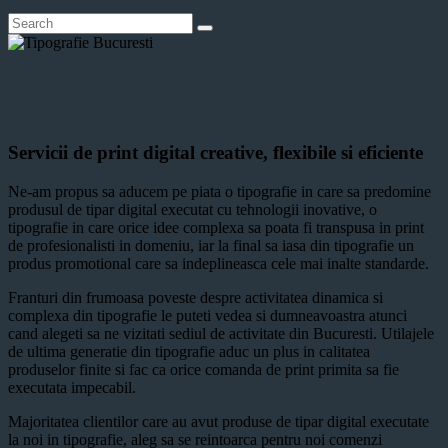
Servicii de print digital creative, flexibile si eficiente
Ne-am propus sa aducem pe piata o tipografie in care sa predomine
produsul de tipar digital executat cu tehnologii inovative, o
tipografie in care orice idee complexa sa poata fi transpusa in print
de profesionalisti in domeniu, iar la final sa iasa din tipografie un
produs promotional care sa indeplineasca cele mai inalte standarde.
Franturi din frumoasa poveste despre activitatea dinamica si
complexa din tipografie le puteti vedea si dumneavoastra atunci
cand alegeti sa ne vizitati sediul de activitate din Bucuresti. Utilajele
de ultima generatie din tipografie aduc un plus in calitatea
produselor finite si fac ca orice comanda de print primita sa fie
executata impecabil.
Majoritatea clientilor care au avut produse de tipar digital executate
la noi in tipografie, aleg sa se reintoarca pentru noi comenzi