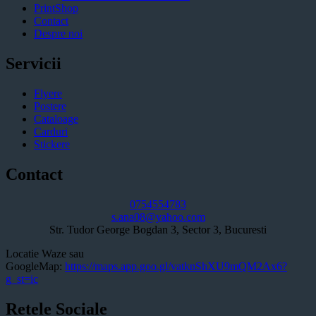
PrintShop
Contact
Despre noi
Servicii
Flyere
Postere
Cataloage
Carduri
Stickere
Contact
0754554783
s.ana08@yahoo.com
Str. Tudor George Bogdan 3, Sector 3, Bucuresti
Locatie Waze sau
GoogleMap:
https://maps.app.goo.gl/vatknShXU9mQM2Ax6?
g_st=ic
Retele Sociale