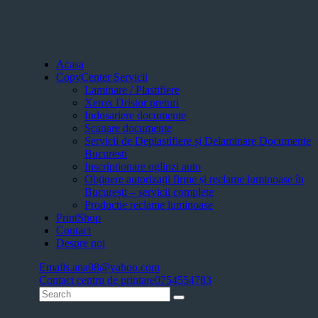
Acasa
CopyCenter Servicii
Laminare / Plastifiere
Xerox Dristor preturi
Indosariere documente
Scanare documente
Servicii de Deplastifiere și Delaminare Documente
Bucuresti
Inscriptionare oglinzi auto
Obținere autorizații firme și reclame luminoase în
București – servicii complete
Productie reclame luminoase
PrintShop
Contact
Despre noi
Email
s.ana08@yahoo.com
Contact centru de printare
0754554783